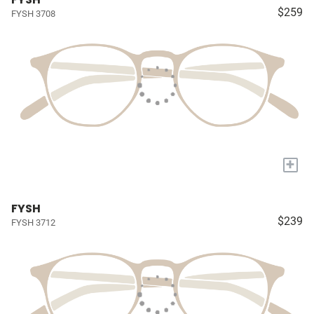
$259
FYSH 3708
+
FYSH
$239
FYSH 3712