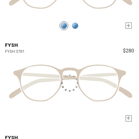
+
FYSH
$280
FYSH 3781
+
FYSH