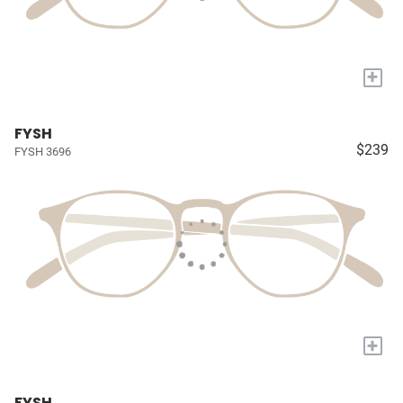
+
FYSH
$239
FYSH 3696
+
FYSH