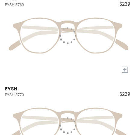
$239
FYSH 3769
+
FYSH
$239
FYSH 3770