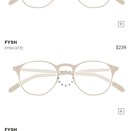
+
FYSH
$239
FYSH 3772
+
FYSH