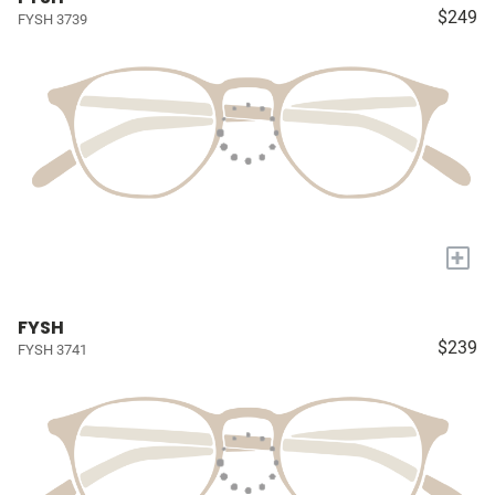
$249
FYSH 3739
+
FYSH
$239
FYSH 3741