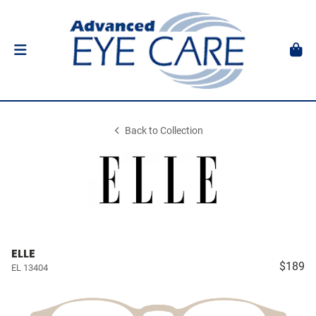
Back to Collection
ELLE
$189
EL 13404