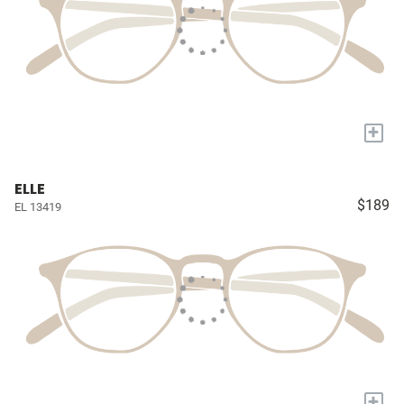
+
ELLE
$189
EL 13419
+