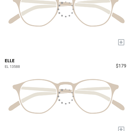
+
ELLE
$179
EL 13588
+