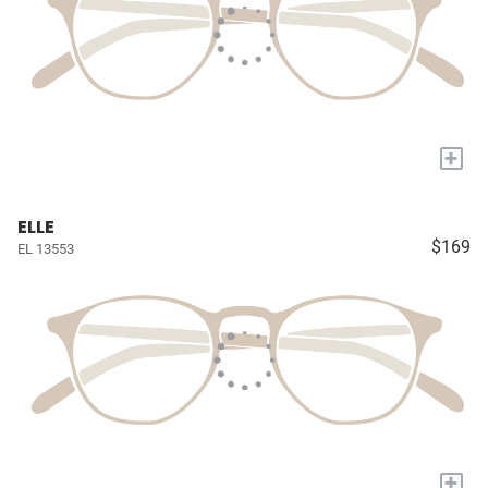
+
ELLE
$169
EL 13553
+