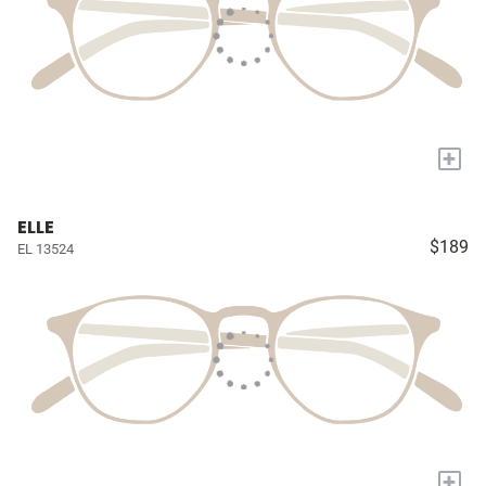
+
ELLE
$189
EL 13524
+