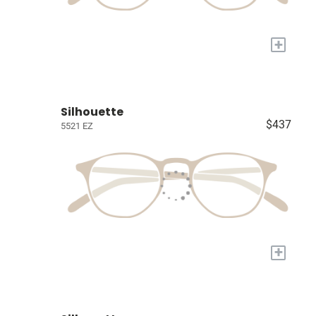
+
Silhouette
$437
5521 EZ
+