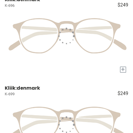
$249
K-696
+
Kliik:denmark
$249
K-699