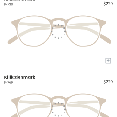
$229
K-730
+
Kliik:denmark
$229
K-769