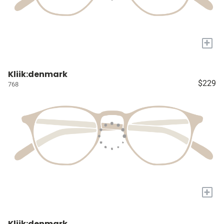
+
Kliik:denmark
$229
768
+
Kliik:denmark