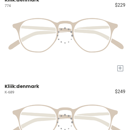
$229
774
+
Kliik:denmark
$249
K-689