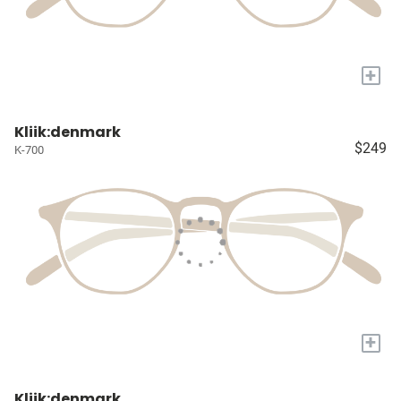
+
Kliik:denmark
$249
K-700
+
Kliik:denmark