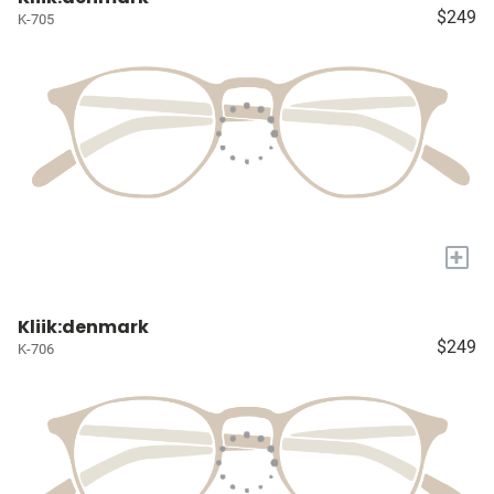
$249
K-705
+
Kliik:denmark
$249
K-706